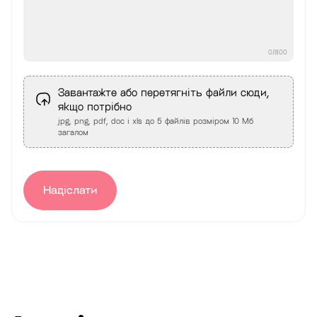
0
/800
Завантажте або перетягніть файли сюди,
якщо потрібно
jpg, png, pdf, doc і xls до 5 файлів розміром 10 Мб
загалом
Надіслати