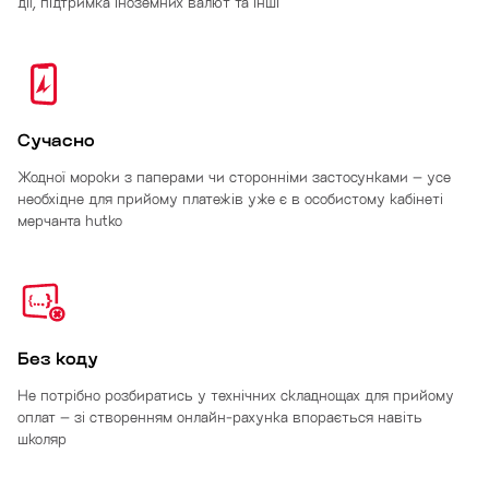
дії, підтримка іноземних валют та інші
Сучасно
Жодної мороки з паперами чи сторонніми застосунками – усе
необхідне для прийому платежів уже є в особистому кабінеті
мерчанта hutko
Без коду
Не потрібно розбиратись у технічних складнощах для прийому
оплат – зі створенням онлайн-рахунка впорається навіть
школяр