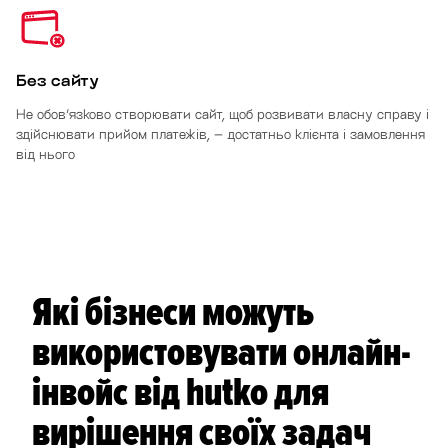
Без сайту
Не обов’язково створювати сайт, щоб розвивати власну справу і
здійснювати прийом платежів, – достатньо клієнта і замовлення
від нього
Які бізнеси можуть
використовувати онлайн-
інвойс від hutko для
вирішення своїх задач