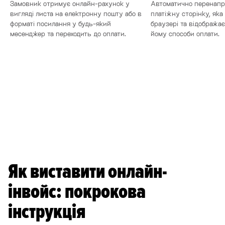
Замовник отримує онлайн-рахунок у
Автоматично перенапр
вигляді листа на електронну пошту або в
платіжну сторінку, яка
форматі посилання у будь-який
браузері та відображає
месенджер та переходить до оплати.
йому способи оплати.
Почати приймати платежі
Як виставити онлайн-
інвойс: покрокова
інструкція