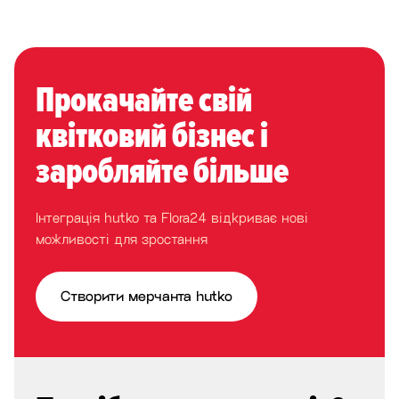
Прокачайте свій
квітковий бізнес і
заробляйте більше
Інтеграція hutko та Flora24 відкриває нові
можливості для зростання
Створити мерчанта hutko