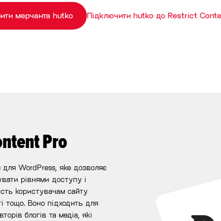
ити мерчанта hutko
Підключити hutko до Restrict Conte
ontent Pro
я для WordPress, яке дозволяє
увати рівнями доступу і
ість користувачам сайту
і тощо. Воно підходить для
торів блогів та медіа, які