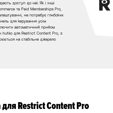
ають доступ до неї. Як і інші
ommerce та Paid Memberships Pro,
налаштуванні, не потребує глибоких
анель для керування усім
ключити автоматичний прийом
 hutko для Restrict Content Pro, з
рюється на стабільне джерело
для Restrict Content Pro