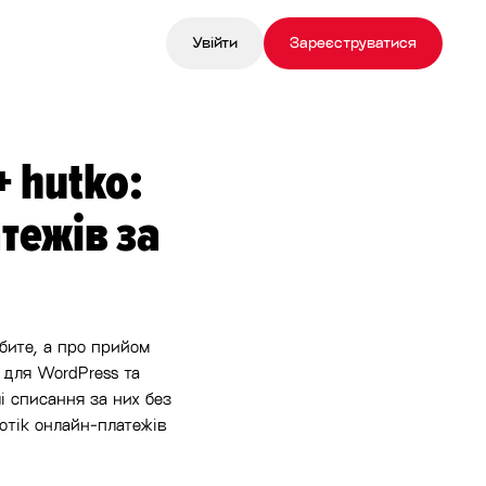
Увійти
Зареєструватися
+ hutko:
тежів за
юбите, а про прийом
 для WordPress та
і списання за них без
отік онлайн-платежів