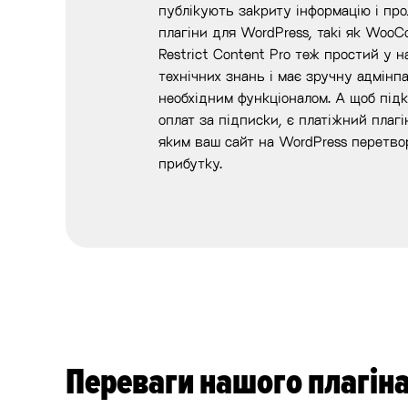
публікують закриту інформацію і прод
плагіни для WordPress, такі як WooC
Restrict Content Pro теж простий у 
технічних знань і має зручну адмінп
необхідним функціоналом. А щоб під
оплат за підписки, є платіжний плагін
яким ваш сайт на WordPress перетво
прибутку.
Переваги нашого плагіна 