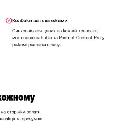
Колбеки за платежами
Синхронізація даних по кожній транзакції
між сервісом hutko та Restrict Content Pro у
режимі реального часу.
 кожному
на сторінку оплати
нзакції та зрозуміла