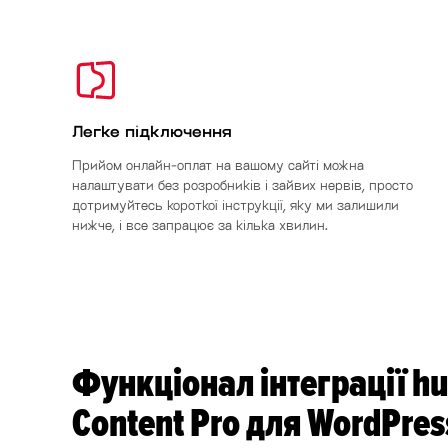
Легке підключення
Прийом онлайн-оплат на вашому сайті можна
налаштувати без розробників і зайвих нервів, просто
дотримуйтесь короткої інструкції, яку ми залишили
нижче, і все запрацює за кілька хвилин.
Функціонал інтеграції hut
Content Pro для WordPres