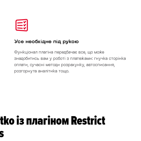
Усе необхідне під рукою
Функціонал плагіна передбачає все, що може
знадобитись вам у роботі з платежами: гнучка сторінка
оплати, сучасні методи розрахунку, автосписання,
розгорнута аналітика тощо.
ko із плагіном Restrict
s