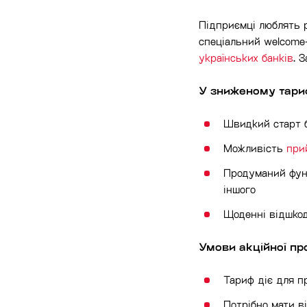
Підприємці люблять 
спеціальний welcome-
українських банків
. 
У зниженому тариф
Швидкий старт 
Можливість
при
Продуманий фун
іншого
Щоденні відшкод
Умови акційної про
Тариф діє для пр
Потрібно мати в