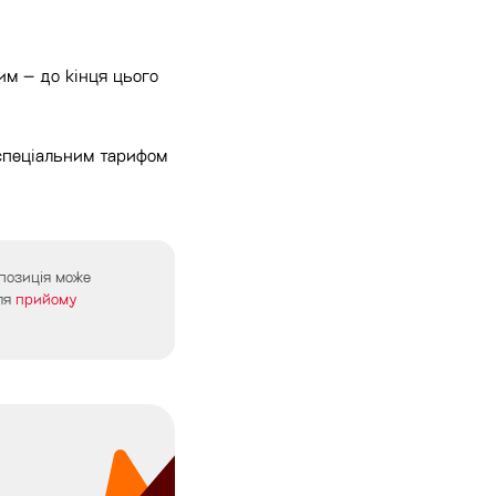
им – до кінця цього
 спеціальним тарифом
опозиція може
ля
прийому