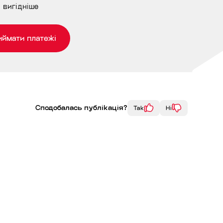
 вигідніше
иймати платежі
Сподобалась публікація?
Так
Ні