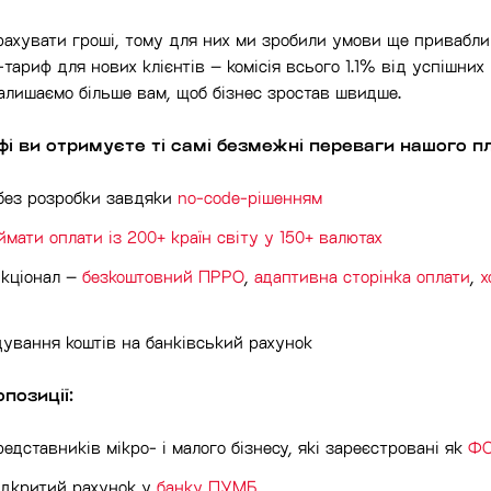
рахувати гроші, тому для них ми зробили умови ще привабл
тариф для нових клієнтів – комісія всього 1.1% від успішних
Залишаємо більше вам, щоб бізнес зростав швидше.
і ви отримуєте ті самі безмежні переваги нашого пл
без розробки завдяки
no-code-рішенням
ймати оплати із 200+ країн світу у 150+ валютах
кціонал –
безкоштовний ПРРО
,
адаптивна сторінка оплати
,
х
ування коштів на банківський рахунок
позиції:
едставників мікро- і малого бізнесу, які зареєстровані як
Ф
ідкритий рахунок у
банку ПУМБ