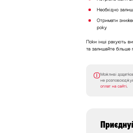
Необхідно залиш
Отримати знижен
року
Поки інші рахують ви
та залишайте більше 
Можливі додатков
не розповсюджув
оплат на сайті
.
Приєднуй