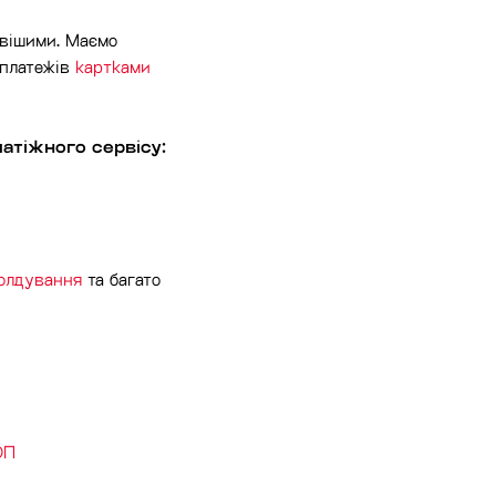
ивішими. Маємо
 платежів
картками
атіжного сервісу:
олдування
та багато
ОП