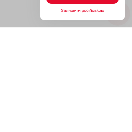
Залишити російською
Продукты
Инструменты без разработки
Инструменты с разработкой
Решения для разных каналов
Решения для разных сфер
Инфо