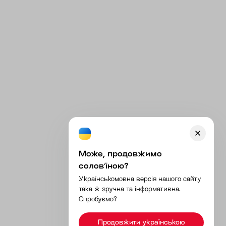
Може, продовжимо
соловʼїною?
Українськомовна версія нашого сайту
така ж зручна та інформативна.
Спробуємо?
Продовжити українською