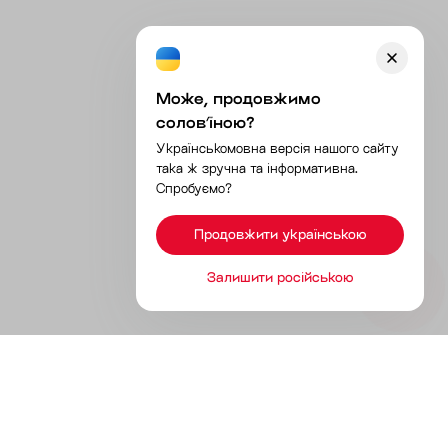
Може, продовжимо
соловʼїною?
Українськомовна версія нашого сайту
така ж зручна та інформативна.
Спробуємо?
Продовжити українською
Залишити російською