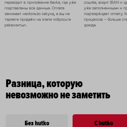
переходит в приложение банка, где уже
ссылке, видит IBAN и д
подставлены все данные. Оплата
уже заполненными и п
занимает несколько секунд, а вы не
подтверждает оплату. 
теряете продажи на этапе «сбросьте
процессов – больше ст
реквизиты».
дохода.
Разница, которую
невозможно не заметить
Без hutko
С hutko