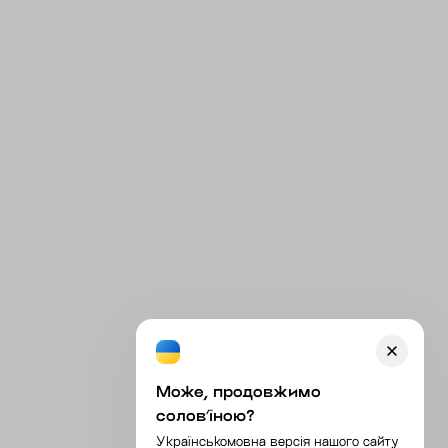
Може, продовжимо
соловʼїною?
Українськомовна версія нашого сайту