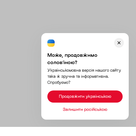
Може, продовжимо
соловʼїною?
Українськомовна версія нашого сайту
така ж зручна та інформативна.
Спробуємо?
Продовжити українською
Залишити російською