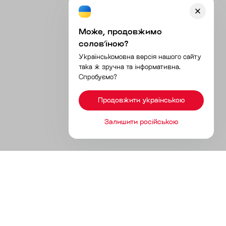
Може, продовжимо
соловʼїною?
Українськомовна версія нашого сайту
така ж зручна та інформативна.
Спробуємо?
Продовжити українською
Залишити російською
Продукты