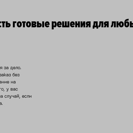
есть готовые решения для люб
я за дело.
заказ без
ание на
о, у вас
а случай, если
а.