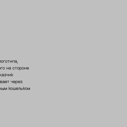
логотипа,
ого на стороне
казчик
ивает через
ным кошельком