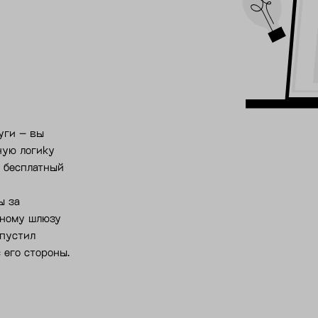
уги – вы
ную логику
ь бесплатный
ы за
жному шлюзу
ыпустил
 его стороны.