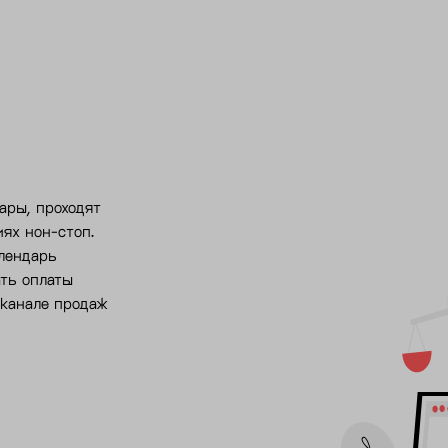
ары, проходят
ях нон-стоп.
алендарь
ать оплаты
 канале продаж