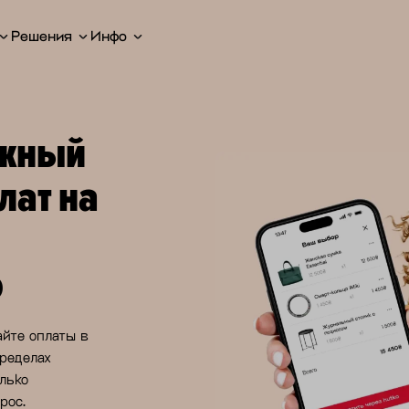
Решения
Инфо
ежный
лат на
о
йте оплаты в
пределах
лько
рос.