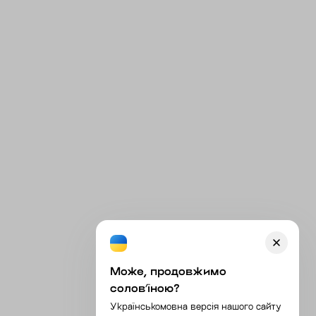
Може, продовжимо
соловʼїною?
Українськомовна версія нашого сайту