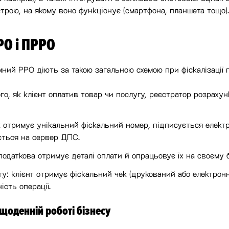
строю, на якому воно функціонує (смартфона, планшета тощо).
РО і ПРРО
амний РРО діють за такою загальною схемою при фіскалізації 
го, як клієнт оплатив товар чи послугу, реєстратор розраху
ек отримує унікальний фіскальний номер, підписується елек
ється на сервер ДПС.
податкова отримує деталі оплати й опрацьовує їх на своєму б
у: клієнт отримує фіскальний чек (друкований або електронн
ість операції.
щоденній роботі бізнесу