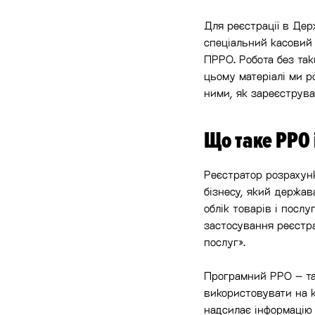
Для реєстрації в Дер
спеціальний касовий 
ПРРО. Робота без та
цьому матеріалі ми р
ними, як зареєструва
Що таке РРО 
Реєстратор розрахунк
бізнесу, який держава
облік товарів і посл
застосування реєстра
послуг».
Програмний РРО – так
використовувати на к
надсилає інформацію 