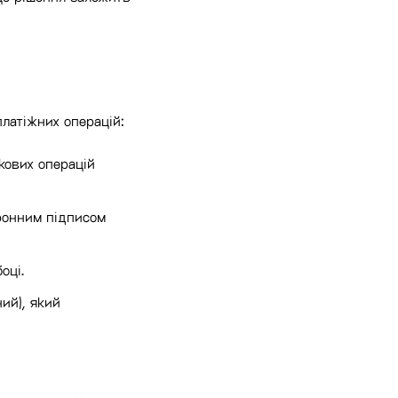
платіжних операцій:
нкових операцій
тронним підписом
оці.
ий), який