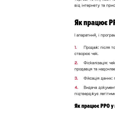
від інтернету та при
Як працює Р
І апаратний, і прогр
Продаж: після то
створює чек.
Фіскалізація: ч
продавця та надсила
Фіксація даних: 
Видача документ
підтверджує легітимн
Як працює РРО у 