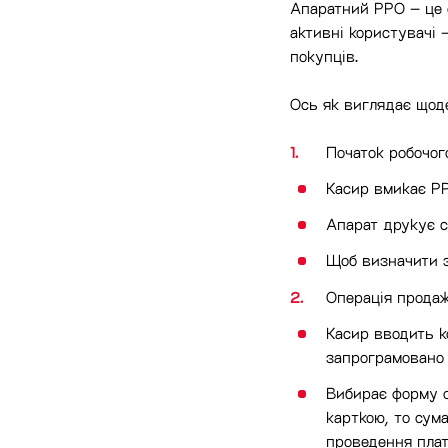
Апаратний РРО – це ф
активні користувачі 
покупців.
Ось як виглядає щод
Початок робочог
Касир вмикає РР
Апарат друкує с
Щоб визначити з
Операція продаж
Касир вводить к
запрограмовано з
Вибирає форму о
карткою, то сум
проведення плат