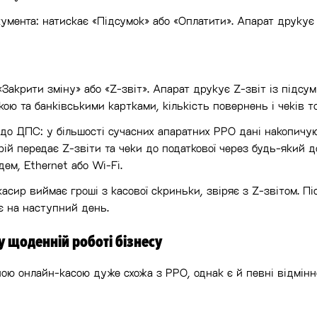
мента: натискає «Підсумок» або «Оплатити». Апарат друкує 
«Закрити зміну» або «Z-звіт». Апарат друкує Z-звіт із підсу
кою та банківськими картками, кількість повернень і чеків т
до ДПС: у більшості сучасних апаратних РРО дані накопичуют
трій передає Z-звіти та чеки до податкової через будь-який 
ем, Ethernet або Wi-Fi.
касир виймає гроші з касової скриньки, звіряє з Z-звітом. Піс
є на наступний день.
 щоденній роботі бізнесу
ою онлайн-касою дуже схожа з РРО, однак є й певні відмінно