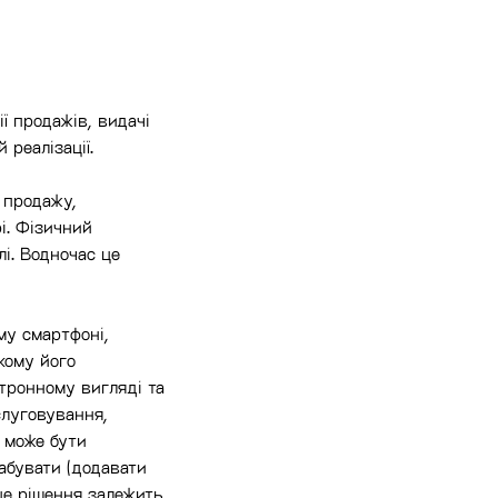
ї продажів, видачі
 реалізації.
 продажу,
і. Фізичний
лі. Водночас це
му смартфоні,
якому його
ктронному вигляді та
слуговування,
а може бути
табувати (додавати
 це рішення залежить