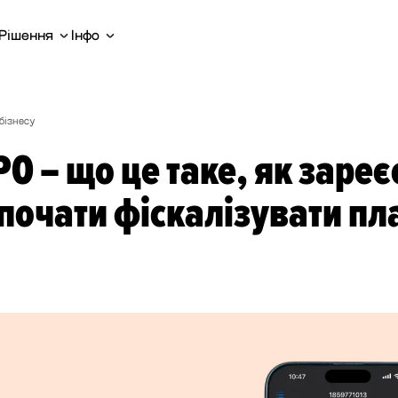
Рішення
Інфо
бізнесу
РО – що це таке, як заре
 почати фіскалізувати пл