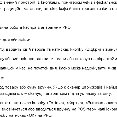
ізичний пристрій із кнопками, принтером чеків і фіскально
– традиційні магазини, аптеки, кафе й інші торгові точки з в
енна робота касира з апаратним РРО:
о дня або зміни:
О, вводить свій пароль та натискає кнопку «Відкрити зміну»
лужбовий чек про відкриття зміни або показує на екрані «Змі
алишок у касі на початок дня, касир може надрукувати X-зв
у:
од товару або суму вручну. Якщо є сканер штрихкодів і най
аздалегідь – сканує, і апарат сам підтягує назву та ціну.
плати: натискає кнопку «Готівка», «Картка», «Змішана оплата
а висвічується або вводиться вручну на POS-терміналі (окрем
ежу натискає «ОК» на РРО.