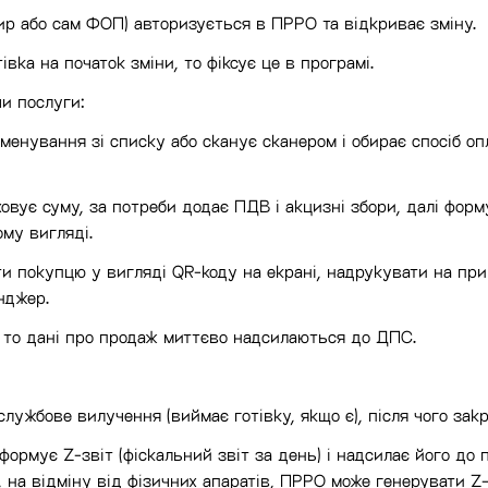
ир або сам ФОП) авторизується в ПРРО та відкриває зміну.
тівка на початок зміни, то фіксує це в програмі.
и послуги:
менування зі списку або сканує сканером і обирає спосіб опл
овує суму, за потреби додає ПДВ і акцизні збори, далі фор
ому вигляді.
и покупцю у вигляді QR-коду на екрані, надрукувати на прин
нджер.
, то дані про продаж миттєво надсилаються до ДПС.
лужбове вилучення (виймає готівку, якщо є), після чого закр
ормує Z-звіт (фіскальний звіт за день) і надсилає його до п
, на відміну від фізичних апаратів, ПРРО може генерувати Z-