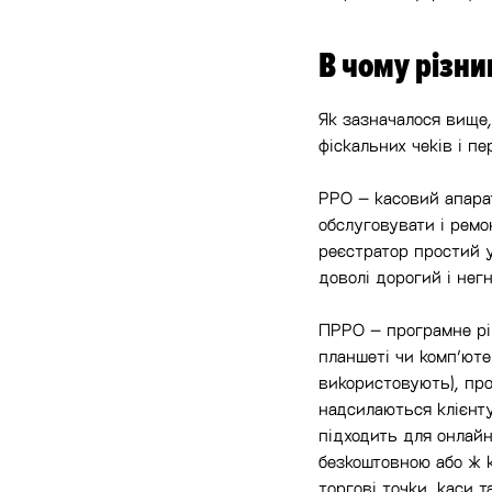
В чому різни
Як зазначалося вище,
фіскальних чеків і пе
РРО – касовий апарат
обслуговувати і ремо
реєстратор простий у
доволі дорогий і нег
ПРРО – програмне рі
планшеті чи комп’ютер
використовують), про
надсилаються клієнту
підходить для онлайн
безкоштовною або ж к
торгові точки, каси 