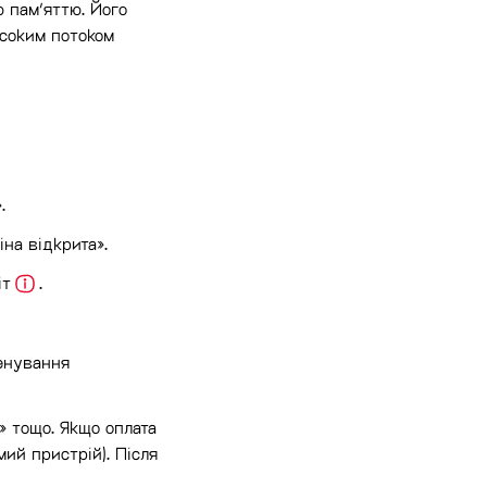
ю пам’яттю. Його
исоким потоком
.
на відкрита».
іт
.
менування
» тощо. Якщо оплата
ий пристрій). Після