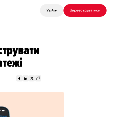
Увійти
Зареєструватися
єструвати
атежі