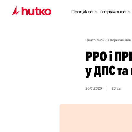
Продукти
Інструменти
Центр знань
Корисне для 
РРО і ПР
у ДПС та
20.01.2026
23 хв