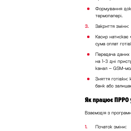
Формування доку
термопапері.
Закриття зміни:
Касир натискає 
сума оплат готів
Передача даних 
на 1-3 дні прис
канал – GSM-мод
Зняття готівки: 
банк або залиша
Як працює ПРРО у
Взаємодія з програмн
Початок зміни: