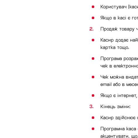
Користувач (кас
Якщо в касі є го
Продаж товару ч
Касир додає най
картка тощо.
Програма розрах
чек в електронн
Чек можна видат
email або в месе
Якщо є інтернет
Кінець зміни:
Касир здійснює с
Програмна каса ф
акцентувати, що