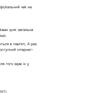
фіскальний чек на
мками дня: загальна
ощо.
ься в пам’яті, й раз
доступний інтернет-
ля того здає їх у
сті.