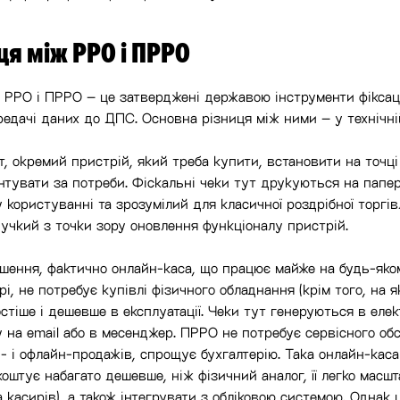
ця між РРО і ПРРО
 РРО і ПРРО – це затверджені державою інструменти фіксаці
редачі даних до ДПС. Основна різниця між ними – у технічній
, окремий пристрій, який треба купити, встановити на точці
нтувати за потреби. Фіскальні чеки тут друкуються на папер
 користуванні та зрозумілий для класичної роздрібної торгів
нучкий з точки зору оновлення функціоналу пристрій.
шення, фактично онлайн-каса, що працює майже на будь-яко
і, не потребує купівлі фізичного обладнання (крім того, на 
стіше і дешевше в експлуатації. Чеки тут генеруються в еле
 на email або в месенджер. ПРРО не потребує сервісного об
- і офлайн-продажів, спрощує бухгалтерію. Така онлайн-кас
оштує набагато дешевше, ніж фізичний аналог, її легко масш
та касирів), а також інтегрувати з обліковою системою. Однак