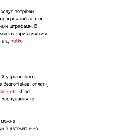
послуг потрібен
 програмний аналог –
ними штрафами. В
і мають користуватися
я від
hutko
.
ій українського
а безготівкові оплати,
раїни
«Про
о харчування та
й можна
ки й автоматично