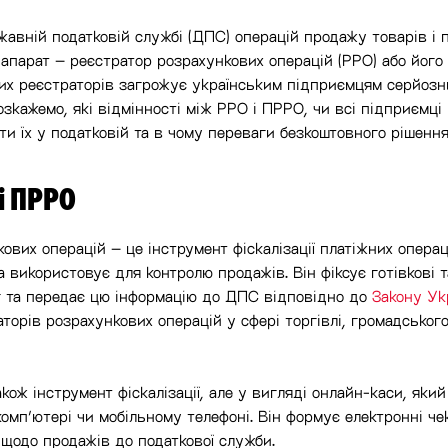
жавній податковій службі (ДПС) операцій продажу товарів і 
апарат – реєстратор розрахункових операцій (РРО) або його
ких реєстраторів загрожує українським підприємцям серйоз
озкажемо, які відмінності між РРО і ПРРО, чи всі підприємц
ти їх у податковій та в чому переваги безкоштовного рішенн
і ПРРО
ових операцій – це інструмент фіскалізації платіжних операц
 використовує для контролю продажів. Він фіксує готівкові т
уг та передає цю інформацію до ДПС відповідно до
Закону Ук
торів розрахункових операцій у сфері торгівлі, громадськог
ож інструмент фіскалізації, але у вигляді онлайн-каси, яки
омп’ютері чи мобільному телефоні. Він формує електронні че
щодо продажів до податкової служби.