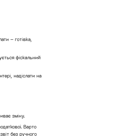
ати – готівка,
мується фіскальний
тері, надіслати на
иває зміну.
одаткової. Варто
звіт без ручного