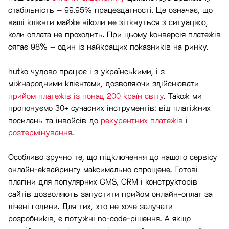
стабільність – 99.95% працездатності. Це означає, що
ваші клієнти майже ніколи не зіткнуться з ситуацією,
коли оплата не проходить. При цьому конверсія платежів
сягає 98% – один із найкращих показників на ринку.
hutko чудово працює і з українськими, і з
міжнародними клієнтами, дозволяючи здійснювати
прийом платежів із понад 200 країн світу
. Також ми
пропонуємо 30+ сучасних інструментів: від платіжних
посилань та інвойсів до
рекурентних платежів
і
розтермінування
.
Особливо зручно те, що підключення до нашого сервісу
онлайн-еквайрингу максимально спрощене. Готові
плагіни для популярних CMS, CRM і конструкторів
сайтів дозволяють запустити прийом онлайн-оплат за
лічені години. Для тих, хто не хоче залучати
розробників, є потужні no-code-рішення. А якщо