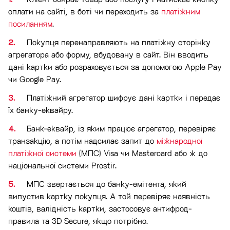
оплати на сайті, в боті чи переходить за
платіжним
посиланням
.
Покупця перенаправляють на платіжну сторінку
агрегатора або форму, вбудовану в сайт. Він вводить
дані картки або розраховується за допомогою Apple Pay
чи Google Pay.
Платіжний агрегатор шифрує дані картки і передає
їх банку-еквайру.
Банк-еквайр, із яким працює агрегатор, перевіряє
транзакцію, а потім надсилає запит до
міжнародної
платіжної системи
(МПС) Visa чи Mastercard або ж до
національної системи Prostir.
МПС звертається до банку-емітента, який
випустив картку покупця. А той перевіряє наявність
коштів, валідність картки, застосовує антифрод-
правила та 3D Secure, якщо потрібно.