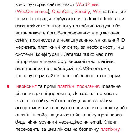
конструкторів сайтів, як-от
WordPress
(
WooCommerce
),
OpenCart
,
Shopify
,
Wix
та багатьох
інших. Інтеграція відбувається за кілька кліків: ви
завантажуєте з інтернету потрібний модуль або
встановлюєте його безпосередньо в адмінпанелі
сайту, прописуєте в налаштуваннях унікальний ID
мерчанта, платіжний ключ та, за необхідності, інші
системні конфігурації. Загалом hutko має для
підприємців понад 30 різноманітних плагінів,
адаптованих під найвідоміші CMS-системи,
конструктори сайтів та інфобізнесові платформи.
Інвойсинг
та прямі
платіжні посилання
. Ідеальне
рішення для підприємців, які взагалі не мають
власного сайту. Робота побудована за таким
алгоритмом: ви генеруєте посилання на оплату або
онлайн-інвойс, надсилаєте його покупцеві через
будь-який зручний месенджер чи email. Клієнт
переходить за цим лінком на безпечну
платіжну