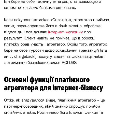
Він бере на себе технічну інтеграцію та взаємодію з
одним чи кількома банками одночасно.
Коли покупець натискає «Оплатити», агрегатор приймає
запит, перенаправляє його в банк-еквайр, обробляє
відповідь і повідомляє
інтернет-магазину
про
результат. Клієнт навіть не помічає, що в обробці
платежу брав участь і агрегатор. Окрім того, агрегатор
бере на себе турботи щодо оскарження транзакцій (від
англ. chargeback), послугу видачі та фіскалізації чеків і
дотримання безпекових вимог PCI DSS.
Основні функції платіжного
агрегатора для інтернет-бізнесу
Отже, як згадувалося вище, платіжний агрегатор − це
партнер-посередник, який значно спрощує прийом
онлайн-платежів. Розглянемо його ключові функції та