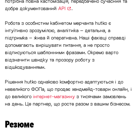
потрібна повна кастомізація, передбачено сучасний та
добре документований
API
.
Робота з особистим кабінетом мерчанта hutko є
інтуїтивно зрозумілою, аналітика – детальна, а
підтримка – жива й оперативна. Наші фахівці справді
допомагають вирішувати питання, а не просто
відписуються шаблонними фразами. Окремо варто
відзначити швидку та прозору роботу з
відшкодуваннями.
Рішення hutko однаково комфортно адаптуються і до
невеликого ФОПа, що продає хендмейд-товари онлайн, і
до великого
інтернет-магазину
з тисячами замовлень
на день. Це партнер, що росте разом з вашим бізнесом.
Резюме