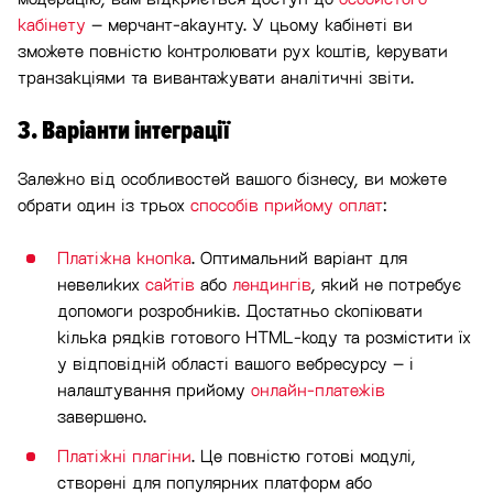
кабінету
– мерчант-акаунту. У цьому кабінеті ви
зможете повністю контролювати рух коштів, керувати
транзакціями та вивантажувати аналітичні звіти.
3. Варіанти інтеграції
Залежно від особливостей вашого бізнесу, ви можете
обрати один із трьох
способів прийому оплат
:
Платіжна кнопка
. Оптимальний варіант для
невеликих
сайтів
або
лендингів
, який не потребує
допомоги розробників. Достатньо скопіювати
кілька рядків готового HTML-коду та розмістити їх
у відповідній області вашого вебресурсу – і
налаштування прийому
онлайн-платежів
завершено.
Платіжні плагіни
. Це повністю готові модулі,
створені для популярних платформ або