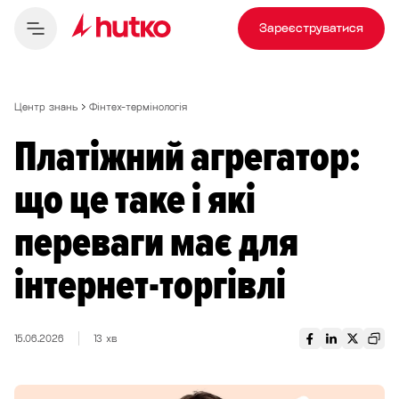
Зареєструватися
Центр знань
Фінтех-термінологія
Платіжний агрегатор:
що це таке і які
переваги має для
інтернет-торгівлі
15.06.2026
13 хв