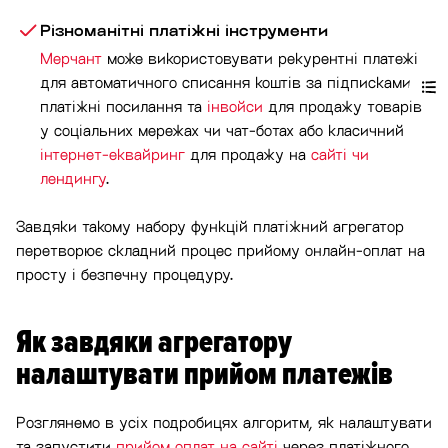
Різноманітні платіжні інструменти
Мерчант
може використовувати рекурентні платежі
для автоматичного списання коштів за підписками,
платіжні посилання та
інвойси
для продажу товарів
у соціальних мережах чи чат-ботах або класичний
інтернет-еквайринг
для продажу на
сайті чи
лендингу
.
Завдяки такому набору функцій платіжний агрегатор
перетворює складний процес прийому онлайн-оплат на
просту і безпечну процедуру.
Як завдяки агрегатору
налаштувати прийом платежів
Розглянемо в усіх подробицях алгоритм, як налаштувати
та запустити
прийом оплат на сайті
через платіжного