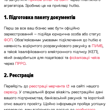
агрегатора. Зробимо це на прикладі hutko.
1. Підготовка пакету документів
Перш за все ваш бізнес має бути офіційно
зареєстрований – підійде юридична особа або статус
ФОП
. Обов’язковими умовами підключення до hutko є
наявність відкритого розрахункового рахунку в
ПУМБ
,
а також кваліфікованого електронного підпису (КЕП),
який знадобиться для податкової та
фіскалізації чеків
через
ПРРО
.
2. Реєстрація
Перейдіть до
реєстрації мерчанта
на сайті нашого
сервісу
. У спеціальній формі вкажіть реєстраційні дані
вашого підприємства, банківський рахунок та короткий
опис вашого проєкту. Щойно інформація пройде успішну
модерацію, вам відкриється доступ до
особистого